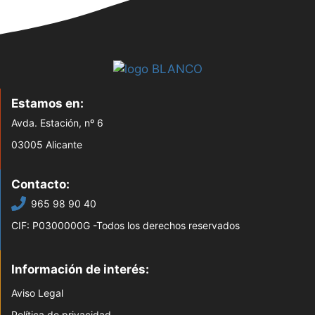
Estamos en:
Avda. Estación, nº 6
03005 Alicante
Contacto:
965 98 90 40
CIF: P0300000G -Todos los derechos reservados
Información de interés:
Aviso Legal
Política de privacidad