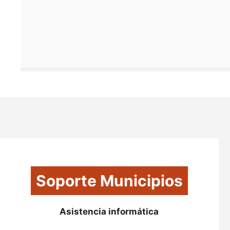
Soporte Municipios
Asistencia informática