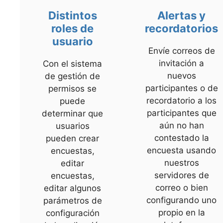
Distintos
Alertas y
roles de
recordatorios
usuario
Envíe correos de
invitación a
Con el sistema
nuevos
de gestión de
participantes o de
permisos se
recordatorio a los
puede
participantes que
determinar que
aún no han
usuarios
contestado la
pueden crear
encuesta usando
encuestas,
nuestros
editar
servidores de
encuestas,
correo o bien
editar algunos
configurando uno
parámetros de
propio en la
configuración