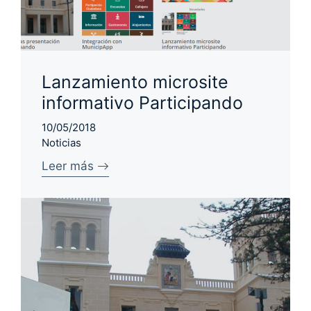
Lanzamiento microsite
informativo Participando
10/05/2018
Noticias
Leer más