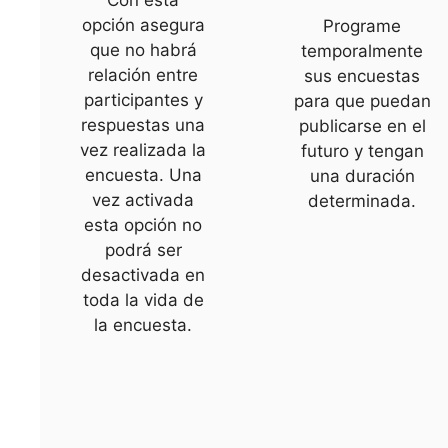
opción asegura
Programe
que no habrá
temporalmente
relación entre
sus encuestas
participantes y
para que puedan
respuestas una
publicarse en el
vez realizada la
futuro y tengan
encuesta. Una
una duración
vez activada
determinada.
esta opción no
podrá ser
desactivada en
toda la vida de
la encuesta.