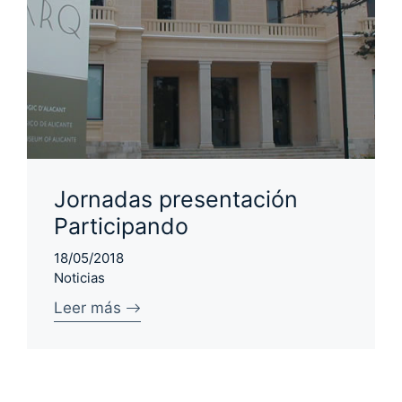
Jornadas presentación
Participando
18/05/2018
Noticias
Leer más