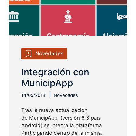
Novedades
Integración con
MunicipApp
14/05/2018
Novedades
Tras la nueva actualización
de MunicipApp (versión 6.3 para
Android) se integra la plataforma
Participando dentro de la misma.