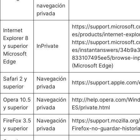
navegación
privada
https://support.microsoft.
Internet
es/products/internet-explor
Explorer 8
https://support.microsoft.
y superior
InPrivate
es/instantanswers/34b9a
Microsoft
833107495ee5/browse-inpr
Edge
(Microsoft Edge)
Safari 2 y
Navegación
https://support.apple.co
superior
privada
Opera 10.5
Navegación
http://help.opera.com/Win
y superior
privada
ES/private.html
FireFox 3.5
Navegación
https://support.mozilla.or
y superior
privada
Firefox-no-guardar-histori